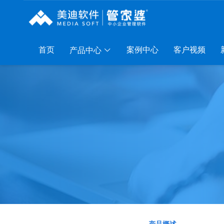
首页
案例中心
客户视频
产品中心
列
服装系列
行业系列
电子商务
P A8
管家婆服装DRP
千方百剂医药药械
管家婆全渠道
P S3
管家婆服装net
管家婆汽配汽修
SAAS
管家婆云ERP
P V3
管家婆服装SII
管家婆母婴用品
SAAS
管家婆订货易
P V1
管家婆服装普及版
管家婆皮革布匹
管家婆易会员
AAS
管家婆ishop SAAS
管家婆五金建材
有赞商城O2O
SAAS
物联通客户通