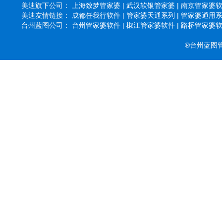
美迪旗下公司：
上海致梦管家婆 |
武汉软银管家婆 |
南京管家婆软件
美迪友情链接：
成都任我行软件 |
管家婆天通系列 |
管家婆通用系列
台州蓝图公司：
台州管家婆软件 |
椒江管家婆软件 |
路桥管家婆软件
®台州蓝图管家