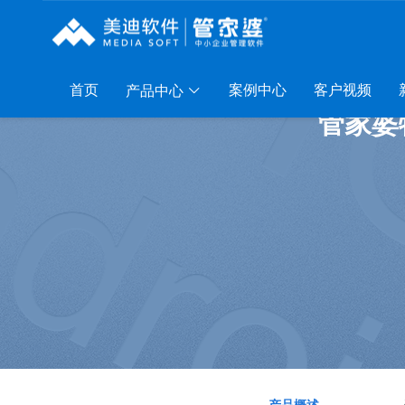
首页
案例中心
客户视频
产品中心
管家婆
列
服装系列
行业系列
电子商务
P A8
管家婆服装DRP
千方百剂医药药械
管家婆全渠道
P S3
管家婆服装net
管家婆汽配汽修
SAAS
管家婆云ERP
P V3
管家婆服装SII
管家婆母婴用品
SAAS
管家婆订货易
P V1
管家婆服装普及版
管家婆皮革布匹
管家婆易会员
AAS
管家婆ishop SAAS
管家婆五金建材
有赞商城O2O
SAAS
物联通客户通