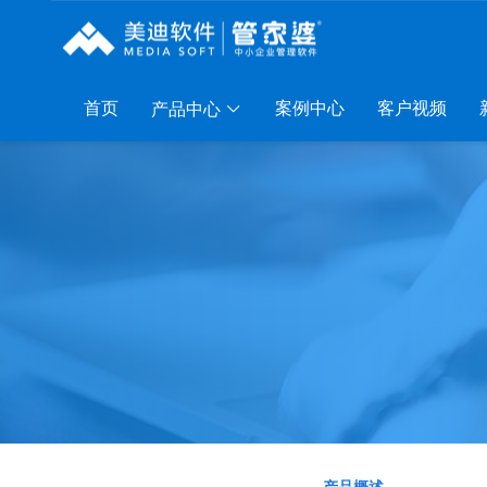
首页
案例中心
客户视频
产品中心
列
服装系列
行业系列
电子商务
P A8
管家婆服装DRP
千方百剂医药药械
管家婆全渠道
P S3
管家婆服装net
管家婆汽配汽修
SAAS
管家婆云ERP
P V3
管家婆服装SII
管家婆母婴用品
SAAS
管家婆订货易
P V1
管家婆服装普及版
管家婆皮革布匹
管家婆易会员
AAS
管家婆ishop SAAS
管家婆五金建材
有赞商城O2O
SAAS
物联通客户通