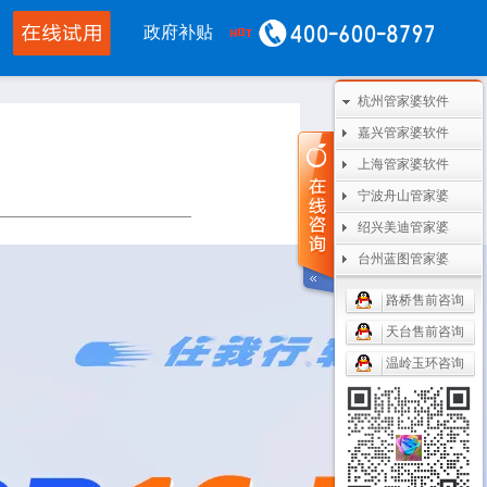
政府补贴
杭州管家婆软件
CRM OA
其他产品
嘉兴管家婆软件
管家婆协同CRM
管家婆开票通
上海管家婆软件
宁波舟山管家婆
腾讯企业微信
美迪设备数采
绍兴美迪管家婆
阿里钉钉
管家婆二次开发
台州蓝图管家婆
管家婆天通眼
管家婆支付通
路桥售前咨询
天台售前咨询
任我行指掌天下
管家婆云平台
温岭玉环咨询
美迪MES系统
管家婆服务通