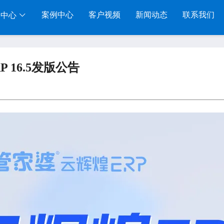
案例中心
客户视频
新闻动态
联系我们
品中心
行业系列
电子商务
移动应用
 16.5发版公告
千方百剂医药药械
管家婆全渠道
管家婆物联通手机
管家婆汽配汽修
SAAS
管家婆云ERP
物联通WMS
管家婆母婴用品
SAAS
管家婆订货易
手持开单PDA
版
管家婆皮革布匹
管家婆易会员
物联通果易
S
管家婆五金建材
有赞商城O2O
美迪数据通
SAAS
物联通客户通
管家婆掌上工厂