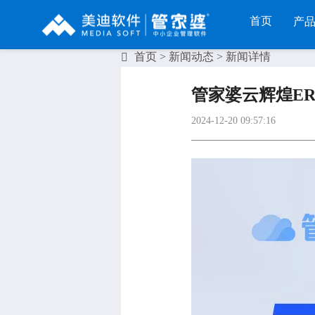
首页
产
首页
>
新闻动态
> 新闻详情
列
财工贸系列
分销系列
服装系列
管家婆云辉煌ERP
RP
管家婆工贸PRO
管家婆分销ERP A8
管家婆服装DRP
2024-12-20 09:57:16
I
管家婆工贸M系列
管家婆分销ERP S3
管家婆服装net
煌
管家婆工贸ERP
管家婆分销ERP V3
管家婆服装SII
版
管家婆财贸C系列
管家婆分销ERP V1
管家婆服装普及
版
管家婆财贸双全
管家婆D9 SAAS
管家婆ishop SAA
柜
管家婆财务版